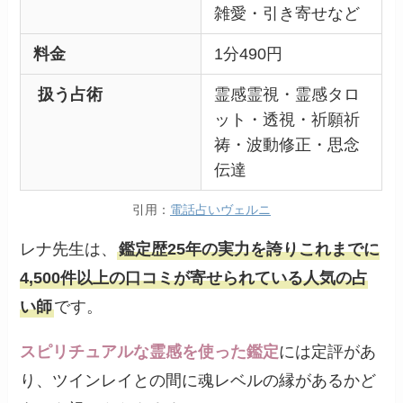
雑愛・引き寄せなど
料金
1分490円
扱う占術
霊感霊視・霊感タロ
ット・透視・祈願祈
祷・波動修正・思念
伝達
引用：
電話占いヴェルニ
レナ先生は、
鑑定歴25年の実力を誇りこれまでに
4,500件以上の口コミが寄せられている人気の占
い師
です。
スピリチュアルな霊感を使った鑑定
には定評があ
り、ツインレイとの間に魂レベルの縁があるかど