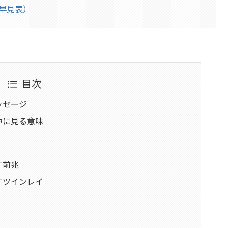
早見表）
目次
ッセージ
中に見る意味
す前兆
すツインレイ