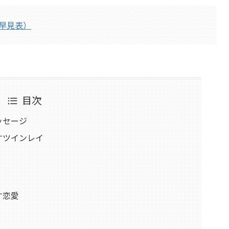
早見表）
目次
ッセージ
すツインレイ
す恋愛