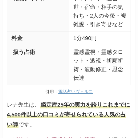
世・宿命・相手の気
持ち・2人の今後・複
雑愛・引き寄せなど
料金
1分490円
扱う占術
霊感霊視・霊感タロ
ット・透視・祈願祈
祷・波動修正・思念
伝達
引用：
電話占いヴェルニ
レナ先生は、
鑑定歴25年の実力を誇りこれまでに
4,500件以上の口コミが寄せられている人気の占
い師
です。